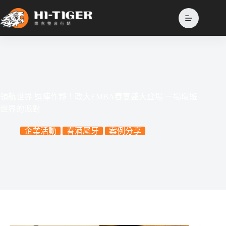
跳
至
主
要
內
容
領航世界 逗陣作夥！政大EMBA春宴盛大登場 一場環遊
世界的派對
企業活動
春酒尾牙
案例分享